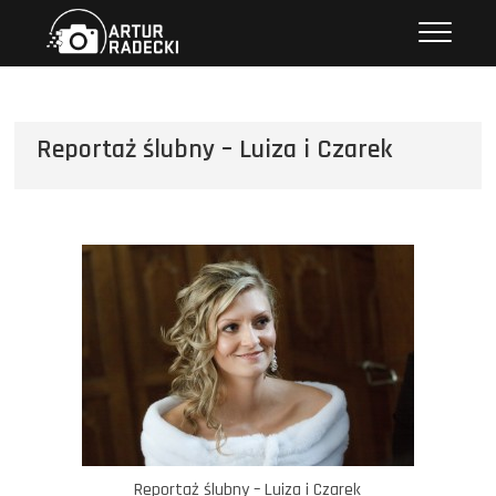
Przejdź
Artur Radecki – fotografia
FOTOGRAFIA
do
treści
Reportaż ślubny – Luiza i Czarek
Reportaż ślubny – Luiza i Czarek