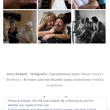
Artur Radecki – fotografia
| Zaprojektowany przez:
Motyw Freesia
|
WordPress
| © Prawa autorskie Wszelkie prawa zastrzeżone |
Polityka
prywatności
facebook
twitter
instagram
Privacy & Cookies: This site uses cookies. By continuing to use this
website, you agree to their use.
To find out more, including how to control cookies, see here:
Cookie