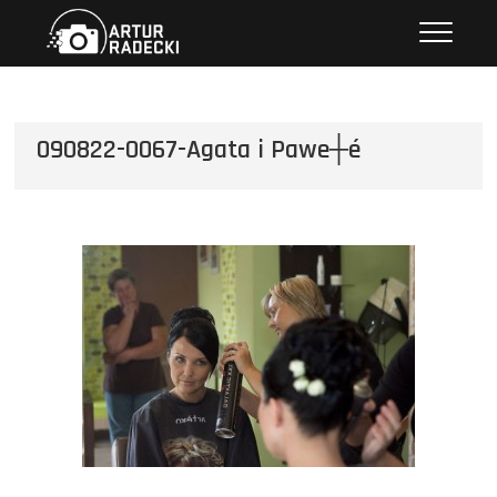
Przejdź
Artur Radecki – fotografia
FOTOGRAFIA
do
treści
090822-0067-Agata i Pawe┼é