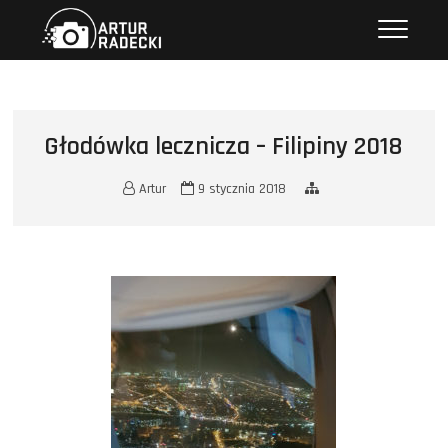
Przejdź
Artur Radecki – fotografia
FOTOGRAFIA
do
treści
Głodówka lecznicza – Filipiny 2018
Artur
9 stycznia 2018