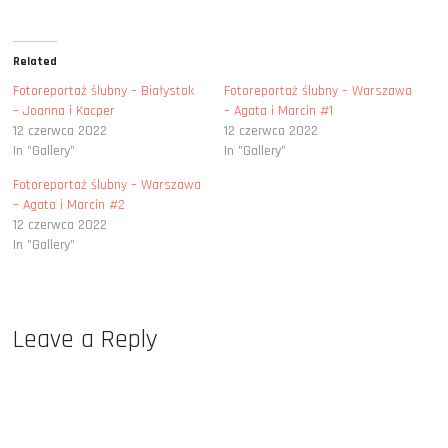
i
c
t
e
t
b
e
o
r
o
Related
(
k
O
(
Fotoreportaż ślubny – Białystok
Fotoreportaż ślubny – Warszawa
p
O
e
p
– Joanna i Kacper
– Agata i Marcin #1
n
e
s
n
12 czerwca 2022
12 czerwca 2022
i
s
In "Gallery"
In "Gallery"
n
i
n
n
e
n
Fotoreportaż ślubny – Warszawa
w
e
w
w
– Agata i Marcin #2
i
w
12 czerwca 2022
n
i
d
n
In "Gallery"
o
d
w
o
)
w
)
Leave a Reply