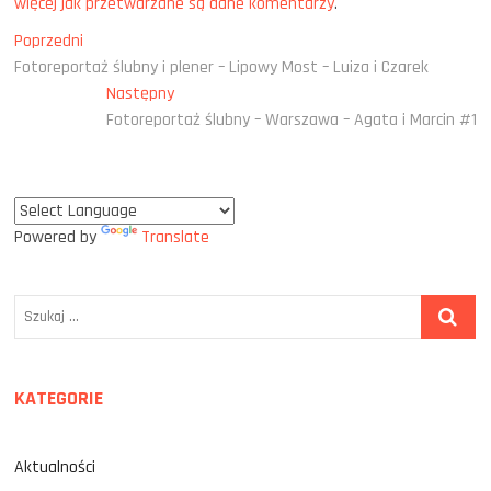
więcej jak przetwarzane są dane komentarzy
.
Nawigacja
Poprzedni
Poprzedni
wpis:
Fotoreportaż ślubny i plener – Lipowy Most – Luiza i Czarek
wpisu
Następny
Następny
wpis:
Fotoreportaż ślubny – Warszawa – Agata i Marcin #1
Powered by
Translate
Szukaj
…
KATEGORIE
Aktualności