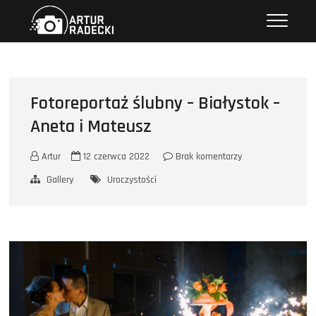
Przejdź
Artur Radecki – fotografia
FOTOGRAFIA
do
treści
Fotoreportaż ślubny – Białystok –
Aneta i Mateusz
Artur
12 czerwca 2022
Brak komentarzy
Gallery
Uroczystości