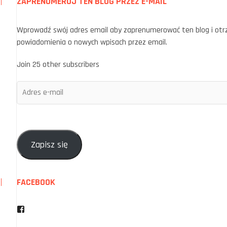
ZAPRENUMERUJ TEN BLOG PRZEZ E-MAIL
Wprowadź swój adres email aby zaprenumerować ten blog i ot
powiadomienia o nowych wpisach przez email.
Join 25 other subscribers
Adres
e-
mail
Zapisz się
FACEBOOK
Facebook