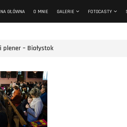
 fotografia
ONA GŁÓWNA
O MNIE
GALERIE
FOTOCASTY
 plener – Białystok