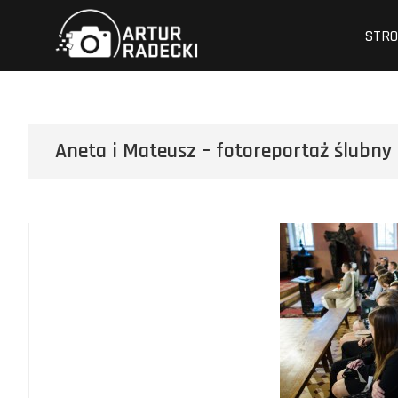
Przejdź
Artur Radecki –
FOTOGRAFIA
do
STR
treści
Aneta i Mateusz – fotoreportaż ślubny i