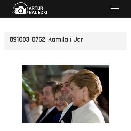
Przejdź
Artur Radecki – fotografia
FOTOGRAFIA
do
treści
091003-0762-Kamila i Jar