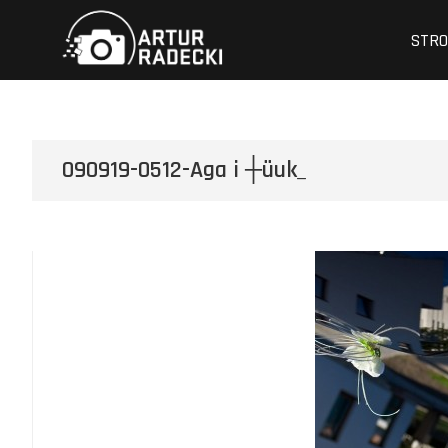
Przejdź
Artur Radecki –
FOTOGRAFIA
do
STR
treści
090919-0512-Aga i ┼üuk_